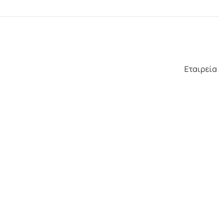
EY GREECE
Εταιρεία & Όμ
Have a project in mind
Let’s talk.