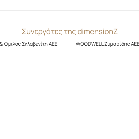
Συνεργάτες της dimensionZ
ιλος Σκλαβενίτη ΑΕΕ
WOODWELL Ζυμαρίδης ΑΕΒΕΕ
?
AT
Μιαούλη 
Ελλάδα, Αττ
EMAIL 
info@dime