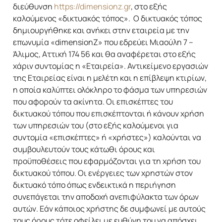
διεύθυνση
https://dimensionz.gr
, στο εξής
καλούμενος «δικτυακός τόπος». Ο δικτυακός τόπος
δημιουργήθηκε και ανήκει στην εταιρεία με την
επωνυμία «dimensionZ» που εδρεύει Μιαούλη 7 –
Άλιμος, Αττική 174 56 και θα αναφέρεται στο εξής
χάριν συντομίας η «Εταιρεία». Αντικείμενο εργασιών
της Εταιρείας είναι η μελέτη και η επίβλεψη κτιρίων,
η οποία καλύπτει ολόκληρο το φάσμα των υπηρεσιών
που αφορούν τα ακίνητα. Οι επισκέπτες του
δικτυακού τόπου που επισκέπτονται ή κάνουν χρήση
των υπηρεσιών του (στο εξής καλούμενοι για
συντομία «επισκέπτες» ή «χρήστες») καλούνται να
συμβουλευτούν τους κάτωθι όρους και
προϋποθέσεις που εφαρμόζονται για τη χρήση του
δικτυακού τόπου. Οι ενέργειες των χρηστών στον
δικτυακό τόπο όπως ενδεικτικά η περιήγηση
συνεπάγεται την αποδοχή ανεπιφύλακτα των όρων
αυτών. Εάν κάποιος χρήστης δε συμφωνεί με αυτούς
τους όρους τότε οφείλει με ευθύνη του να απόσχει