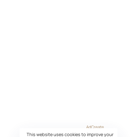
ios@dimensionz.gr
CALL US DIRECTLY
+30 22860 93521
+30 6973 387233
© copyright 2023 dimensionZ. | Powered by
AdCreate
This website uses cookies to improve your