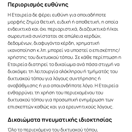
Περιορισμός ευθύνης
Η Εταιρεία δε φέρει ευθύνη για οποιαδήποτε
μορφής ζημία θετική, ειδική ή αποθετική, η οποία
ενδεικτικά και όχι περιοριστικά, διαζευκτικά ή/και
σωρευτικά συνίσταται σε απώλεια κερδών,
δεδομένων, διαφυγόντα κέρδη, χρηματική
ικανοποίηση κ.λπ. μπορεί να υποστεί ο επισκέπτης/
χρήστης του δικτυακού τόπου. Σε κάθε περίπτωση η
Εταιρεία διατηρεί το δικαίωμα ανά πάσα στιγμή να
διακόψει τη λειτουργία ολόκληρου ή τμήματός του
δικτυακού τόπου για λόγους συντήρησης ή
αναβάθμισης ή για οποιονδήποτε λόγο. Η Εταιρεία
ενθαρρύνει τη χρήση του περιεχομένου του
δικτυακού τόπου για προσωπική ενημέρωση των
επισκεπτών καθώς και για ερευνητικούς λόγους.
Δικαιώματα πνευματικής ιδιοκτησίας
Όλο το περιεχόμενο του δικτυακού τόπου,